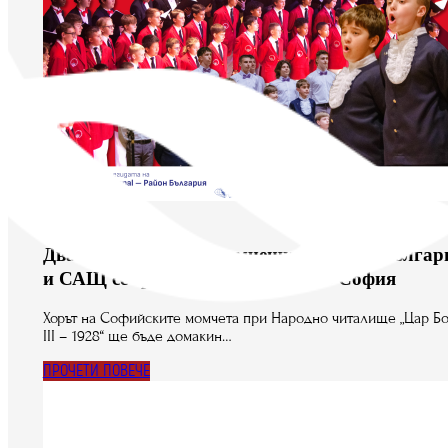
юни 24, 2026
Два емблематични момчешки хора от Българ
и САЩ се срещат на една сцена в София
Хорът на Софийските момчета при Народно читалище „Цар Б
III – 1928“ ще бъде домакин…
ПРОЧЕТИ ПОВЕЧЕ