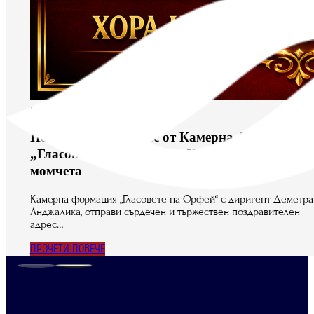
юни 3, 2026
Поздравителен адрес от Камерна формация
„Гласовете на Орфей“ до Хора на Софийските
момчета
Камерна формация „Гласовете на Орфей“ с диригент Деметра
Анджалика, отправи сърдечен и тържествен поздравителен
адрес…
ПРОЧЕТИ ПОВЕЧЕ