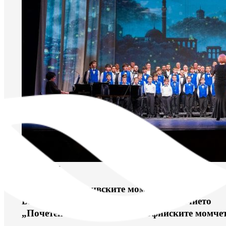
юни 11, 2026
Хорът на пловдивските момчета „Стефка
Благоева“ е първият носител на отличието
„Почетен знак на Хора на Софийските момче