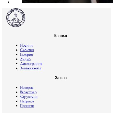
Канали
Новини
Събития
Галерия
Аудио
Дискография
Златна книга
За нас
История
Репертоар
Структура
Награди
Проекти