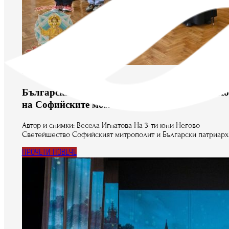
юни 12, 2026
Българският патриарх Даниил се срещна с Х
на Софийските момчета
Автор и снимки: Весела Игнатова На 3-ти юни Негово
Светейшество Софийският митрополит и Български патриар
ПРОЧЕТИ ПОВЕЧЕ