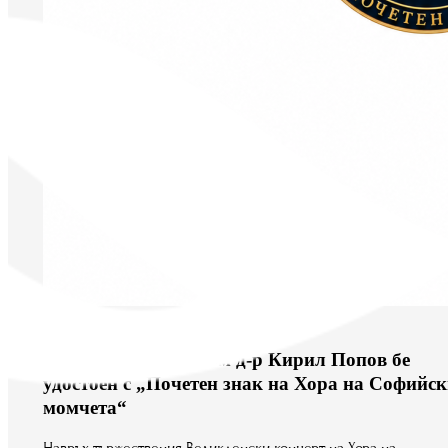
юни 12, 2026
Ставрофонен иконом д-р Кирил Попов бе
удостоен с „Почетен знак на Хора на Софийск
момчета“
Навръх тържествения Великденски концерт на Хора на