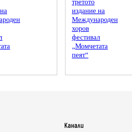
третото
 на
издание на
ароден
Международен
хоров
л
фестивал
ата
„Момчетата
пеят“
Канали