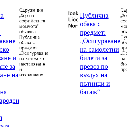
Сдружение
Сд
на
Публична
„Хор на
„Хо
софийските
со
обява с
момчета“
мо
:
предмет:
обявява
об
Публична
Пу
яване
„Осигуряване
обява с
об
предмет
пр
ско
на самолетни
„Осигуряване
„О
ване и
билети за
на хотелско
на
настаняване
би
не за
превоз по
и
пр
ане на
въздух на
изхранване…
пътници и
 на
багаж“
ароден
л
ата