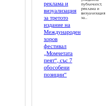
реклама и
публичност,
реклама и
визуализация
визуализация
за третото
за…
издание на
Международен
хоров
фестивал
„Момчетата
пеят“, със 7
обособени
позиции“