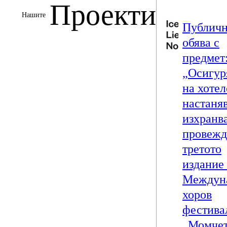
Проекти
Нашите
Публич
обява с
предмет
„Осигур
на хотел
настаня
изхранва
провежд
третото
издание
Междун
хоров
фестива
„Момчет