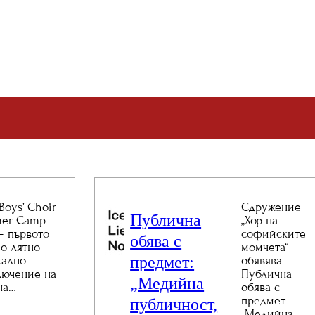
 Boys’ Choir
Сдружение
Публична
er Camp
„Хор на
– първото
софийските
обява с
о лятно
момчета“
предмет:
кално
обявява
лючение на
Публична
„Медийна
на…
обява с
предмет
публичност,
„Медийна