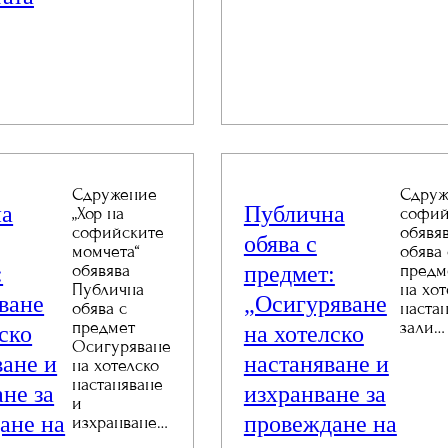
Сдружение
Сдруж
на
Публична
„Хор на
софий
софийските
обявя
обява с
момчета“
обява 
:
предмет:
обявява
предм
Публична
на хот
ване
„Осигуряване
обява с
настан
предмет
зали…
ско
на хотелско
Осигуряване
ване и
настаняване и
на хотелско
настаняване
не за
изхранване за
и
ане на
провеждане на
изхранване…