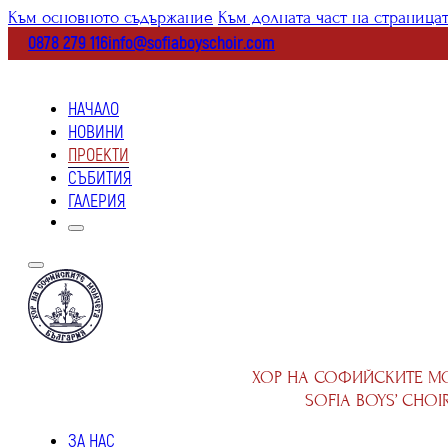
Към основното съдържание
Към долната част на страница
0878 279 116
info@sofiaboyschoir.com
НАЧАЛО
НОВИНИ
ПРОЕКТИ
СЪБИТИЯ
ГАЛЕРИЯ
ХОР НА СОФИЙСКИТЕ М
SOFIA BOYS’ CHOI
ЗА НАС