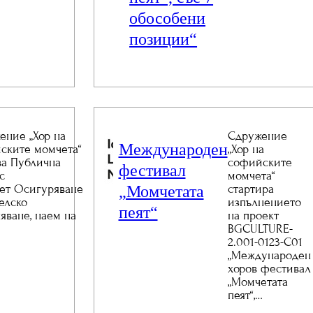
обособени
позиции“
ение „Хор на
Сдружение
Международен
ските момчета“
„Хор на
ва Публична
софийските
фестивал
с
момчета“
„Момчетата
ет Осигуряване
стартира
елско
изпълнението
пеят“
яване, наем на
на проект
BGCULTURE-
2.001-0123-C01
„Международен
хоров фестивал
„Момчетата
пеят“,…