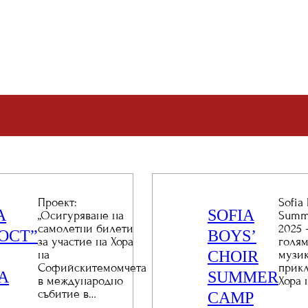
Проект:
Sofia
А
SOFIA
„Осигуряване на
Summ
самолетни билети
2025 
ОСТ”
BOYS’
за участие на Хора
голям
CHOIR
на
музи
Софийскитемомчета
прик
А
SUMMER
в международно
Хора 
събитие в…
CAMP