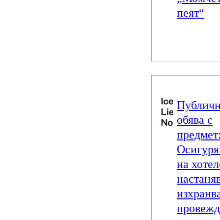
пеят“
Публич
обява с
предмет
Осигуря
на хотел
настаня
изхранва
провежд