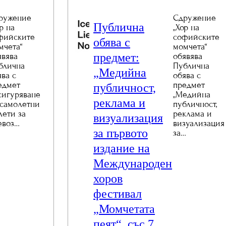
ружение
Сдружение
Публична
р на
„Хор на
фийските
софийските
обява с
мчета“
момчета“
предмет:
явява
обявява
блична
Публична
„Медийна
ява с
обява с
едмет
предмет
публичност,
сигуряване
„Медийна
реклама и
 самолетни
публичност,
лети за
реклама и
визуализация
евоз…
визуализация
за първото
за…
издание на
Международен
хоров
фестивал
„Момчетата
пеят“, със 7