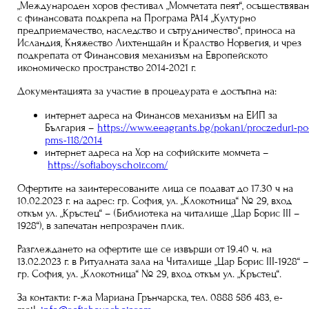
„Международен хоров фестивал „Момчетата пеят“, осъществява
с финансовата подкрепа на Програма РА14 „Културно
предприемачество, наследство и сътрудничество“, приноса на
Исландия, Княжество Лихтенщайн и Кралство Норвегия, и чрез
подкрепата от Финансовия механизъм на Европейското
икономическо пространство 2014-2021 г.
Документацията за участие в процедурата е достъпна на:
интернет адреса на Финансов механизъм на ЕИП за
България –
https://www.eeagrants.bg/pokani/proczeduri-po
pms-118/2014
интернет адреса на Хор на софийските момчета –
https://sofiaboyschoir.com/
Офертите на заинтересованите лица се подават до 17.30 ч на
10.02.2023 г. на адрес: гр. София, ул. „Клокотница“ № 29, вход
откъм ул. „Кръстец“ – (Библиотека на читалище „Цар Борис ІІІ –
1928“), в запечатан непрозрачен плик.
Разглеждането на офертите ще се извърши от 19.40 ч. на
13.02.2023 г. в Ритуалната зала на Читалище „Цар Борис ІІІ-1928“ 
гр. София, ул. „Клокотница“ № 29, вход откъм ул. „Кръстец“.
За контакти: г-жа Мариана Грънчарска, тел. 0888 586 483, e-