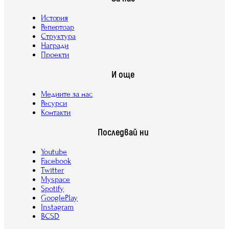
История
Репертоар
Структура
Награди
Проекти
И още
Медиите за нас
Ресурси
Контакти
Последвай ни
Youtube
Facebook
Twitter
Myspace
Spotify
GooglePlay
Instagram
BCSD