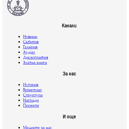
Канали
Новини
Събития
Галерия
Аудио
Дискография
Златна книга
За нас
История
Репертоар
Структура
Награди
Проекти
И още
Медиите за нас