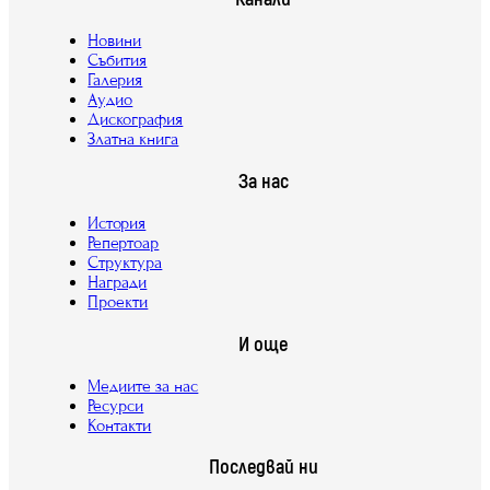
Новини
Събития
Галерия
Аудио
Дискография
Златна книга
За нас
История
Репертоар
Структура
Награди
Проекти
И още
Медиите за нас
Ресурси
Контакти
Последвай ни