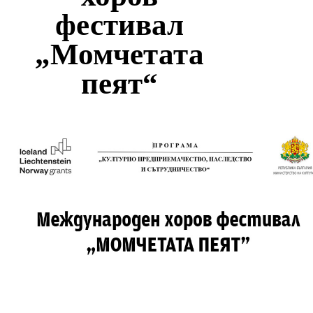
фестивал
„Момчетата
пеят“