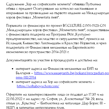
Сдружение „Хор на софийските момчета“ обявява Публична
обява с предмет Осигуряване на хотелско настаняване и
изхранване за провеждане на първото издание на Международ
хоров фестивал „Момчетата пеят“.
Поръчката се финансира по проект BGCULTURE-2.001-0123-C01
„Международен хоров фестивал „Момчетата пеят“, осъществява
с финансовата подкрепа на Програма РА14 „Културно
предприемачество, наследство и сътрудничество“, приноса на
Исландия, Княжество Лихтенщайн и Кралство Норвегия, и чрез
подкрепата от Финансовия механизъм на Европейското
икономическо пространство 2014-2021 г.
Документацията за участие в процедурата е достъпна на:
интернет адреса на Финансов механизъм на ЕИП за
България –
https://www.eeagrants.bg/pokani/proczeduri-po
pms-118/2014
интернет адреса на Хор на софийските момчета –
https://sofiaboyschoir.com/
Офертите на заинтересованите лица се подават до 17.30 ч на
22.08.2022 г. на адрес: гр. София, ул. „Клокотница“ № 29, вход
откъм ул. „Кръстец“ – (Библиотека на читалище „Цар Борис ІІІ –
1928“), в запечатан непрозрачен плик.