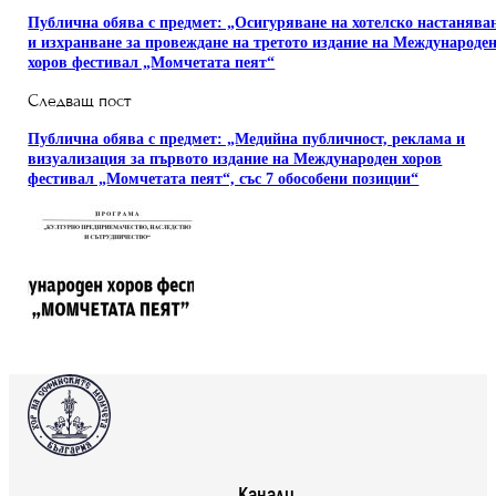
Публична обява с предмет: „Осигуряване на хотелско настанява
и изхранване за провеждане на третото издание на Международе
хоров фестивал „Момчетата пеят“
Следващ пост
Публична обява с предмет: „Медийна публичност, реклама и
визуализация за първото издание на Международен хоров
фестивал „Момчетата пеят“, със 7 обособени позиции“
Канали