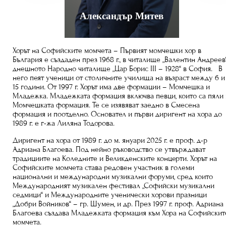
Александър Митев
Хорът на Софийските момчета – Първият момчешки хор в
България е създаден през 1968 г., в читалище „Валентин Андреев“
днешното Народно читалище „Цар Борис III – 1928“ в София. В
него пеят ученици от столичните училища на възраст между 6 и
15 години. От 1997 г. Хорът има две формации – Момчешка и
Младежка. Младежката формация включва певци, които са пяли 
Момчешката формация. Те се изявяват заедно в Смесена
формация и поотделно. Основател и първи диригент на хора до
1989 г. е г-жа Лиляна Тодорова.
Диригент на хора от 1989 г. до м. януари 2025 г. е проф. д-р
Адриана Благоева. Под нейно ръководство се утвърждават
традициите на Коледните и Великденските концерти. Хорът на
Софийските момчета става редовен участник в големи
национални и международни музикални форуми, сред които
Международният музикален фестивал „Софийски музикални
седмици“ и Международните ученически хорови празници
„Добри Войников“ – гр. Шумен, и др. През 1997 г. проф. Адриана
Благоева създава Младежката формация към Хора на Софийскит
момчета.