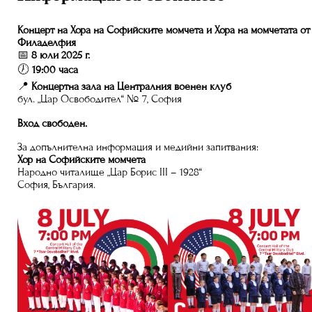
Концерт на Хора на Софийските момчета и Хора на момчетата от
Филаделфия
📅
8 юли 2025 г.
🕖
19:00 часа
📍
Концертна зала на Централния военен клуб
бул. „Цар Освободител“ № 7, София
Вход свободен.
За допълнителна информация и медийни запитвания:
Хор на Софийските момчета
Народно читалище „Цар Борис III – 1928“
София, България.