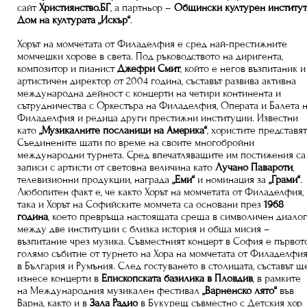
сайт
Християнство.БГ
, а партньор –
Общински културен институ
Дом на културата „Искър“
.
Хорът на момчетата от Филаделфия е сред най-престижните
момчешки хорове в света. Под ръководството на диригента,
композитор и пианист
Джефри Смит
, който е негов възпитаник и
артистичен директор от 2004 година, съставът развива активна
международна дейност с концерти на четири континента и
сътрудничества с Оркестъра на Филаделфия, Операта и Балета 
Филаделфия и редица други престижни институции. Известни
като
„Музикалните посланици на Америка“
, хористите представя
Съединените щати по време на своите многобройни
международни турнета. Сред впечатляващите им постижения са
записи с артисти от световна величина като
Лучано Павароти
,
телевизионни продукции, награда
„Еми“
и номинация за
„Грами“
.
Любопитен факт е, че както Хорът на момчетата от Филаделфия,
така и Хорът на Софийските момчета са основани през
1968
година
, което превръща настоящата среща в символичен диало
между две институции с близка история и обща мисия –
възпитание чрез музика. Съвместният концерт в София е първот
голямо събитие от турнето на Хора на момчетата от Филаделфи
в България и Румъния. След гостуването в столицата, съставът щ
изнесе концерти в
Епископската базилика в Пловдив
, в рамките
на Международния музикален фестивал
„Варненско лято“
във
Варна, както и в
Зала Радио
в Букурещ съвместно с Детския хор