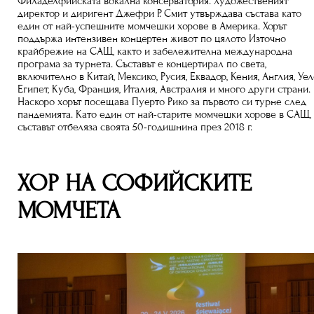
Филаделфийската вокална консерватория. Художественият
директор и диригент Джефри Р. Смит утвърждава състава като
един от най-успешните момчешки хорове в Америка. Хорът
поддържа интензивен концертен живот по цялото Източно
крайбрежие на САЩ, както и забележителна международна
програма за турнета. Съставът е концертирал по света,
включително в Китай, Мексико, Русия, Еквадор, Кения, Англия, Уел
Египет, Куба, Франция, Италия, Австралия и много други страни.
Наскоро хорът посещава Пуерто Рико за първото си турне след
пандемията. Като един от най-старите момчешки хорове в САЩ,
съставът отбеляза своята 50-годишнина през 2018 г.
ХОР НА СОФИЙСКИТЕ
МОМЧЕТА