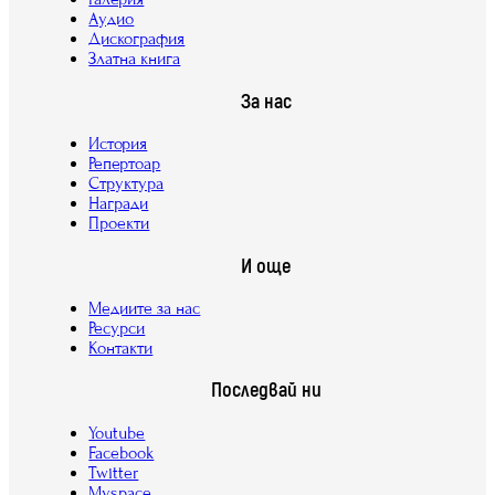
Аудио
Дискография
Златна книга
За нас
История
Репертоар
Структура
Награди
Проекти
И още
Медиите за нас
Ресурси
Контакти
Последвай ни
Youtube
Facebook
Twitter
Myspace