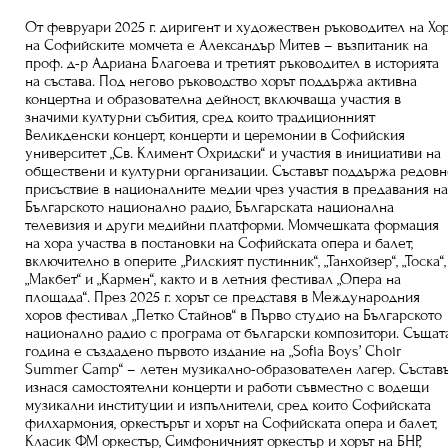
От февруари 2025 г. диригент и художествен ръководител на Хо
на Софийските момчета е Александър Митев – възпитаник на
проф. д-р Адриана Благоева и третият ръководител в историята
на състава. Под негово ръководство хорът поддържа активна
концертна и образователна дейност, включваща участия в
значими културни събития, сред които традиционният
Великденски концерт, концерти и церемонии в Софийския
университет „Св. Климент Охридски“ и участия в инициативи на
обществени и културни организации. Съставът поддържа редов
присъствие в националните медии чрез участия в предавания н
Българското национално радио, Българската национална
телевизия и други медийни платформи. Момчешката формация
на хора участва в постановки на Софийската опера и балет,
включително в оперите „Рилският пустинник“, „Танхойзер“, „Тоска“,
„Макбет“ и „Кармен“, както и в летния фестивал „Опера на
площада“. През 2025 г. хорът се представя в Международния
хоров фестивал „Петко Стайнов“ в Първо студио на Българското
национално радио с програма от български композитори. Същат
година е създадено първото издание на „Sofia Boys’ Choir
Summer Camp“ – летен музикално-образователен лагер. Състав
изнася самостоятелни концерти и работи съвместно с водещи
музикални институции и изпълнители, сред които Софийската
филхармония, оркестърът и хорът на Софийската опера и балет,
Класик ФМ оркестър, Симфоничният оркестър и хорът на БНР,