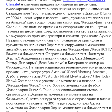
Chorale
) е спечелил предани почитатели по целия свят,
благодарение на своите високо ценени концерти и изпълнения.
Създаден през 1968 г. и ръководен от диригента Джефри Р. Смит
от 2004 г. насам, хорът е известен като „Музикалните посланици
на Америка“, като гордо представя както град Филаделфия, така 
Съединените щати по време на многобройните си концертни
турнета по целия свят. Сред постиженията на състава са записи 
международно признати оркестри и солисти, сред които Лучано
Павароти, телевизионни изяви и признание от критиците и
публиката по целия свят. Хоралът си сътрудничи с множество
ансамбли, включително Оркестъра на Филаделфия, „Фили ПОПС“
Балета на Филаделфия, Операта на Филаделфия, Института
„Къртис“, Академията за вокални изкуства, Хора „Менделсон“,
Театър „Пиг Айрън“, „Вокс Ама Деус“ и Камерния оркестър на
Филаделфия. Неговите национални телевизионни изяви включв
предаванията „Добро утро, Америка“ (Good Morning America),
„Събота вечер на живо“ (Saturday Night Live) и „Днес“ (The Today
Show). Хорът редовно участва и в мачовете на бейзболния
„Филаделфия Филис“ и на отбора по американски футбол
„Филаделфия Ийгълс“. Той е и основополагащият състав на
организацията „Хорове на момчетата и момичетата на
Филаделфия“, която осигурява музикално образование и високи
постижения на повече че 300 певци годишно чрез Хор на
момчетата на Филаделфия, Хор на момичетата на Филаделфия и