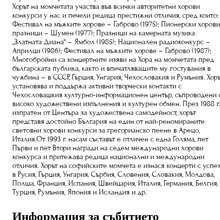
Хорът на момчетата участва във всички авторитетни хорови
конкурси у нас и печели редица престижни отличия, сред които:
Фестивал на мъжките хорове – Габрово (1975); Пионерски хоров
празници – Шумен (1977); Празници на камерната музика
„Златната Диана“ – Ямбол (1985); Национален радиоконкурс –
Априлци (1986); Фестивал на мъжките хорове – Габрово (1987);
Многобройни са концертните изяви на Хора на момчетата пред
българската публика, както и впечатляващите му гостувания в
чужбина – в СССР, Гърция, Унгария, Чехословакия и Румъния. Хор
установява и поддържа активни творчески контакти с
Чехословашкия културно-информационен център, съпроводени 
високо художествени изпълнения и културен обмен. През 1988 г.
изпратен от Центъра за художествена самодейност, хорът
представя достойно България на един от най-реномираните
световни хорови конкурси за грегорианско пеене в Арецо,
Италия.От 1993 г. насам съставът е отличен с една Голяма, пет
Първи и пет Втори награди на седем международни хорови
конкурса и притежава редица национални и международни
отличия. Хорът на софийските момчета е изнася концерти с успе
в Русия, Гърция, Унгария, Сърбия, Словения, Словакия, Молдова,
Полша, Франция, Испания, Швейцария, Италия, Германия, Белгия,
Турция, Румъния, Япония и Исландия и др.
Информация за събитието