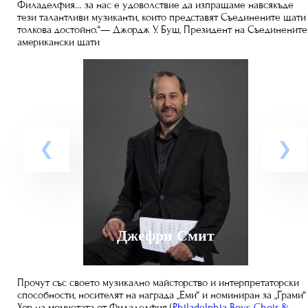
Филаделфия… за нас е удоволствие да изпращаме навсякъде
тези талантливи музиканти, които представят Съединените щати
толкова достойно.“— Джордж У. Буш, Президент на Съединените
американски щати
Джефри Смит
Прочут със своето музикално майсторство и интерпретаторски
способности, носителят на награда „Еми“ и номиниран за „Грами“
Хор на момчетата от Филаделфия (
Philadelphia Boys Choir &