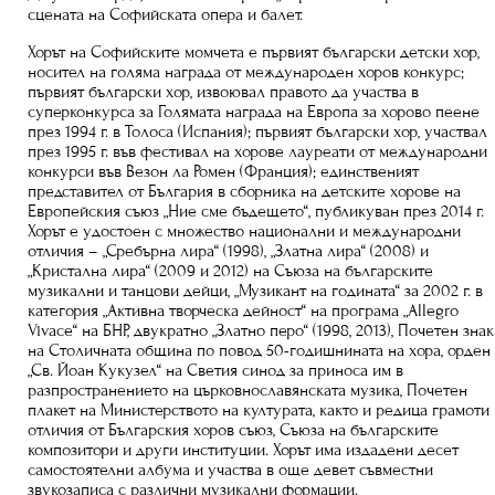
сцената на Софийската опера и балет.
Хорът на Софийските момчета е първият български детски хор,
носител на голяма награда от международен хоров конкурс;
първият български хор, извоювал правото да участва в
суперконкурса за Голямата награда на Европа за хорово пеене
през 1994 г. в Толоса (Испания); първият български хор, участвал
през 1995 г. във фестивал на хорове лауреати от международни
конкурси във Везон ла Ромен (Франция); единственият
представител от България в сборника на детските хорове на
Европейския съюз „Ние сме бъдещето“, публикуван през 2014 г.
Хорът е удостоен с множество национални и международни
отличия – „Сребърна лира“ (1998), „Златна лира“ (2008) и
„Кристална лира“ (2009 и 2012) на Съюза на българските
музикални и танцови дейци, „Музикант на годината“ за 2002 г. в
категория „Активна творческа дейност“ на програма „Allegro
Vivace“ на БНР, двукратно „Златно перо“ (1998, 2013), Почетен знак
на Столичната община по повод 50-годишнината на хора, орден
„Св. Йоан Кукузел“ на Светия синод за приноса им в
разпространението на църковнославянската музика, Почетен
плакет на Министерството на културата, както и редица грамоти
отличия от Българския хоров съюз, Съюза на българските
композитори и други институции. Хорът има издадени десет
самостоятелни албума и участва в още девет съвместни
звукозаписа с различни музикални формации.