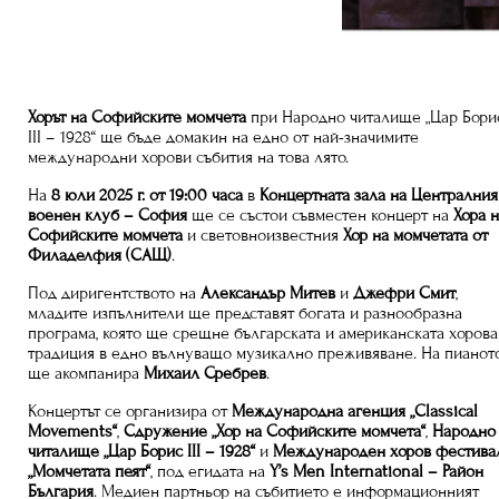
Хорът на Софийските момчета
при Народно читалище „Цар Бори
III – 1928“ ще бъде домакин на едно от най-значимите
международни хорови събития на това лято.
На
8 юли 2025 г. от 19:00 часа
в
Концертната зала на Централния
военен клуб – София
ще се състои съвместен концерт на
Хора 
Софийските момчета
и световноизвестния
Хор на момчетата от
Филаделфия (САЩ)
.
Под диригентството на
Александър Митев
и
Джефри Смит
,
младите изпълнители ще представят богата и разнообразна
програма, която ще срещне българската и американската хорова
традиция в едно вълнуващо музикално преживяване. На пианот
ще акомпанира
Михаил Сребрев
.
Концертът се организира от
Международна агенция „Classical
Movements“
,
Сдружение „Хор на Софийските момчета“
,
Народно
читалище „Цар Борис III – 1928“
и
Международен хоров фестива
„Момчетата пеят“
, под егидата на
Y’s Men International – Район
България
. Медиен партньор на събитието е информационният