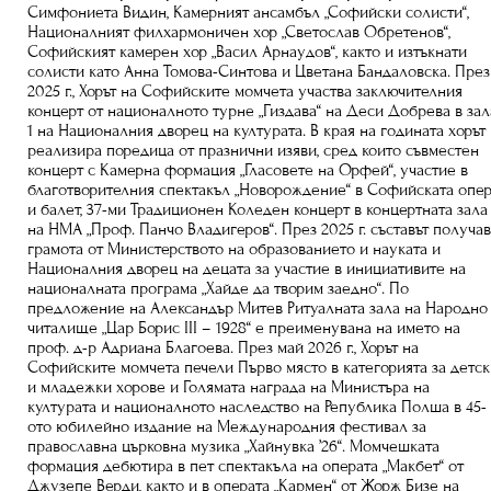
Симфониета Видин, Камерният ансамбъл „Софийски солисти“,
Националният филхармоничен хор „Светослав Обретенов“,
Софийският камерен хор „Васил Арнаудов“, както и изтъкнати
солисти като Анна Томова-Синтова и Цветана Бандаловска. През
2025 г., Хорът на Софийските момчета участва заключителния
концерт от националното турне „Гиздава“ на Деси Добрева в зал
1 на Националния дворец на културата. В края на годината хорът
реализира поредица от празнични изяви, сред които съвместен
концерт с Камерна формация „Гласовете на Орфей“, участие в
благотворителния спектакъл „Новорождение“ в Софийската опе
и балет, 37-ми Традиционен Коледен концерт в концертната зала
на НМА „Проф. Панчо Владигеров“. През 2025 г. съставът получа
грамота от Министерството на образованието и науката и
Националния дворец на децата за участие в инициативите на
националната програма „Хайде да творим заедно“. По
предложение на Александър Митев Ритуалната зала на Народно
читалище „Цар Борис III – 1928“ е преименувана на името на
проф. д-р Адриана Благоева. През май 2026 г., Хорът на
Софийските момчета печели Първо място в категорията за детс
и младежки хорове и Голямата награда на Министъра на
културата и националното наследство на Република Полша в 45-
ото юбилейно издание на Международния фестивал за
православна църковна музика „Хайнувка ’26“. Момчешката
формация дебютира в пет спектакъла на операта „Макбет“ от
Джузепе Верди, както и в операта „Кармен“ от Жорж Бизе на