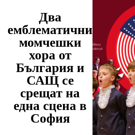
Два
емблематични
момчешки
хора от
България и
САЩ се
срещат на
една сцена в
София