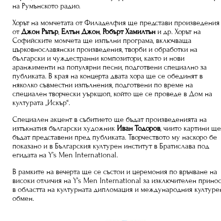
на Румънското радио.
Хорът на момчетата от Филаделфия ще представи произведения
от
Джон Рътър
,
Елтън Джон
,
Робърт Хамилтън
и др. Хорът на
Софийските момчета ще изпълни програма, включваща
църковнославянски произведения, творби и обработки на
български и чуждестранни композитори, както и нови
аранжименти на популярни песни, подготвени специално за
публиката. В края на концерта двата хора ще се обединят в
няколко съвместни изпълнения, подготвени по време на
специален творчески уъркшоп, който ще се проведе в Дом на
културата „Искър“.
Специален акцент в събитието ще бъдат произведенията на
изтъкнатия български художник
Иван Тодоров
, чиито картини щ
бъдат представени пред публиката. Творчеството му наскоро бе
показано и в Българския културен институт в Братислава под
егидата на Y’s Men International.
В рамките на вечерта ще се състои и церемония по връчване на
високи отличия на Y’s Men International за изключителен прино
в областта на културната дипломация и международния културе
обмен.