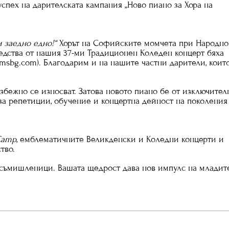
спех на дарителската кампания „Ново пиано за Хора на
м заедно едно!“
Хорът на Софийските момчета при Народно
редства от нашия 37-ми Традиционен Коледен концерт бяха
dmsbg.com). Благодарим и на нашите частни дарители, коит
бежно се износват. Затова новото пиано бе от изключител
 за репетиции, обучение и концертна дейност на поколения
Camp
, емблематичните Великденски и Коледни концерти и
тво.
и съмишленици. Вашата щедрост дава нов импулс на младит