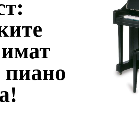
ст:
ките
 имат
о пиано
a!