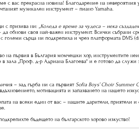
ме с вас прекрасна новина! Благодарение на невероятния у
ечтаният музикален инструмент – пиано Yamaha.
ци с призива ни:
„Коледа е време за чудеса – нека създаде
л – да обнови своя най-важен инструмент. Всички събрани с
ра с големи сърца ни подкрепиха и чрез платформата DMS (
во на първия в България момчешки хор, инструментите неиз
о в зала „Проф. д-р Адриана Благоева“ и е готово да служи
ичия – зад гърба ни са първият
Sofia Boys’ Choir Summer 
вдъхновението, мотивацията и запазването на нашето изкус
пата на всеки един от вас – нашите дарители, приятели 
не.
 подкрепихте бъдещето на българското хорово изкуство!