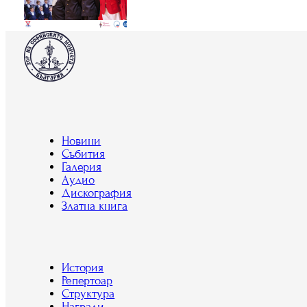
Новини
Събития
Галерия
Аудио
Дискография
Златна книга
История
Репертоар
Структура
Награди