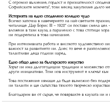
С огромно вълнение, гордост и признателност споделя
Софийските момчета“, този месец закупихме дълго м
Историята на едно споделено коледно чудо
Всичко започна в навечерието на най-светлите празни
читалище „Цар Борис III – 1928“ си постави смела це
вложени в тази кауза, а паралелно с това стотици хо
ни подкрепиха в това начинание.
При интензивната работа и високото художествено ни
важност за развитието ни. Днес то вече е разположен
талантливи деца години наред.
Едно общо дело за българското изкуство
Хорът ни има дългогодишни традиции и множество отл
други инициативи. Този нов инструмент е ключът към 
Това постижение нямаше да бъде възможно без подкре
ни таланти и ще съпътства тяхното творческо израства
Благодарим ви от сърце, че повярвахте в каузата ни и