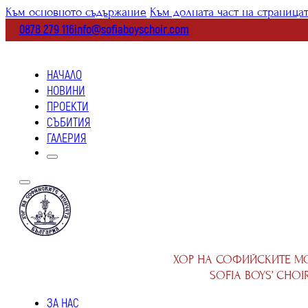
Към основното съдържание
Към долната част на страница
0878 279 116
info@sofiaboyschoir.com
НАЧАЛО
НОВИНИ
ПРОЕКТИ
СЪБИТИЯ
ГАЛЕРИЯ
ХОР НА СОФИЙСКИТЕ М
SOFIA BOYS’ CHOI
ЗА НАС