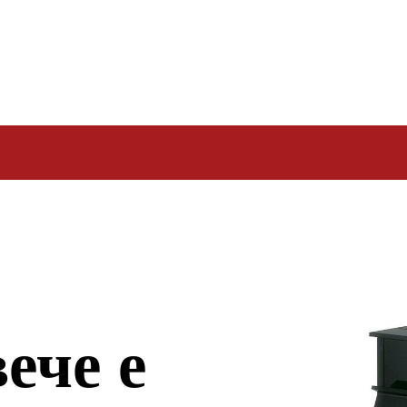
ече е