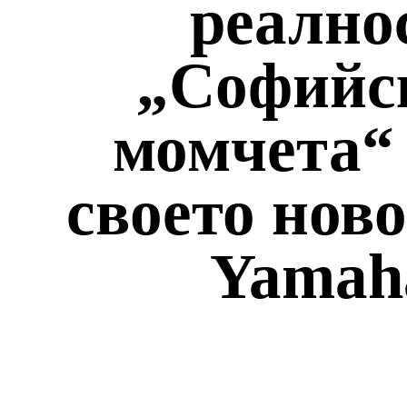
реално
„Софийс
момчета“
своето нов
Yamah