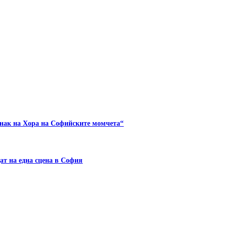
знак на Хора на Софийските момчета“
т на една сцена в София