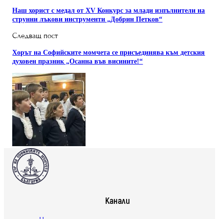
Наш хорист с медал от XV Конкурс за млади изпълнители на
струнни лъкови инструменти „Добрин Петков“
Следващ пост
Хорът на Софийските момчета се присъединява към детския
духовен празник „Осанна във висините!“
Канали