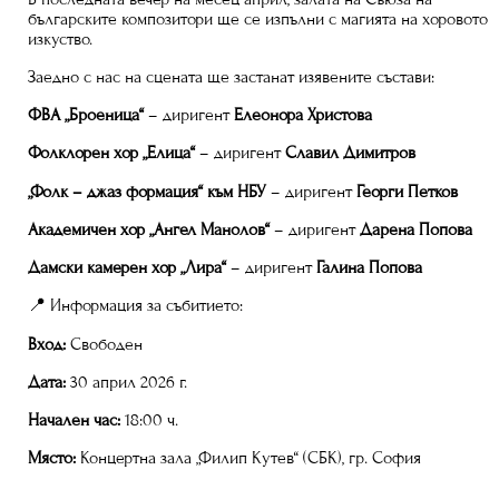
българските композитори ще се изпълни с магията на хоровото
изкуство.
Заедно с нас на сцената ще застанат изявените състави:
ФВА „Броеница“
– диригент
Елеонора Христова
Фолклорен хор „Елица“
– диригент
Славил Димитров
„Фолк – джаз формация“ към НБУ
– диригент
Георги Петков
Академичен хор „Ангел Манолов“
– диригент
Дарена Попова
Дамски камерен хор „Лира“
– диригент
Галина Попова
📍 Информация за събитието:
Вход:
Свободен
Дата:
30 април 2026 г.
Начален час:
18:00 ч.
Място:
Концертна зала „Филип Кутев“ (СБК), гр. София