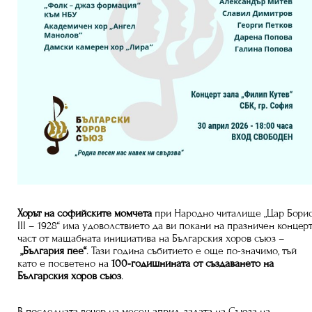
Хорът на софийските момчета
при Народно читалище „Цар Бори
III – 1928“ има удоволствието да ви покани на празничен концерт
част от мащабната инициатива на Българския хоров съюз –
„България пее“
. Тази година събитието е още по-значимо, тъй
като е посветено на
100-годишнината от създаването на
Българския хоров съюз
.
В последната вечер на месец април, залата на Съюза на