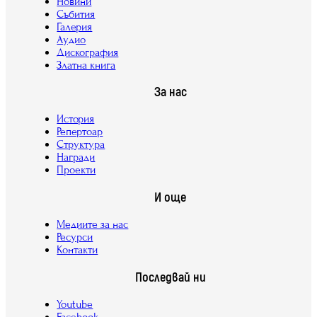
Новини
Събития
Галерия
Аудио
Дискография
Златна книга
За нас
История
Репертоар
Структура
Награди
Проекти
И още
Медиите за нас
Ресурси
Контакти
Последвай ни
Youtube