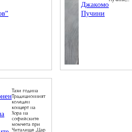
Джакомо
ов”
Пучини
Тази година
онен
Традиционният
коледен
концерт на
на
Хора на
софийските
момчета при
Читалище „Цар
ите