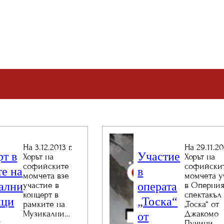
На 3.12.2013 г.
На 29.11.20
рт в
Участие
Хорът на
Хорът на
софийските
софийски
е на
в
момчета взе
момчета у
ални
операта
участие в
в Оперни
концерт в
спектакъл
ици
„Тоска“
рамките на
„Тоска“ от
Музикални…
Джакомо
.
от
Пучини,…