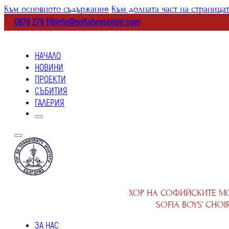
Към основното съдържание
Към долната част на страница
0878 279 116
info@sofiaboyschoir.com
НАЧАЛО
НОВИНИ
ПРОЕКТИ
СЪБИТИЯ
ГАЛЕРИЯ
ХОР НА СОФИЙСКИТЕ М
SOFIA BOYS’ CHOI
ЗА НАС