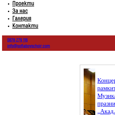
Проекти
За нас
Галерия
Контакти
0878 279 116
info@sofiaboyschoir.com
Конце
рамкит
Музик
празн
„Акад