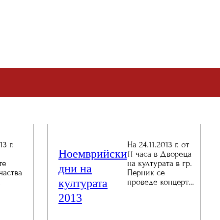
13 г.
На 24.11.2013 г. от
Ноемврийски
11 часа в Двореца
те
на културата в гр.
дни на
частва
Перник се
културата
я
проведе концерт…
2013