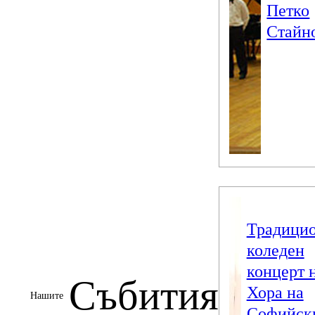
Петко
Стайн
Традици
коледен
концерт 
Събития
Хора на
Нашите
Софийск