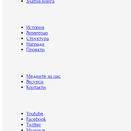
Златна книга
История
Репертоар
Структура
Награди
Проекти
Медиите за нас
Ресурси
Контакти
Youtube
Facebook
Twitter
Myspace