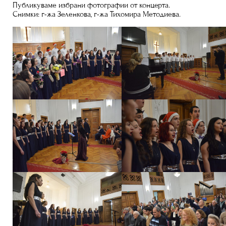
Публикуваме избрани фотографии от концерта.
Снимки: г-жа Зеленкова, г-жа Тихомира Методиева.