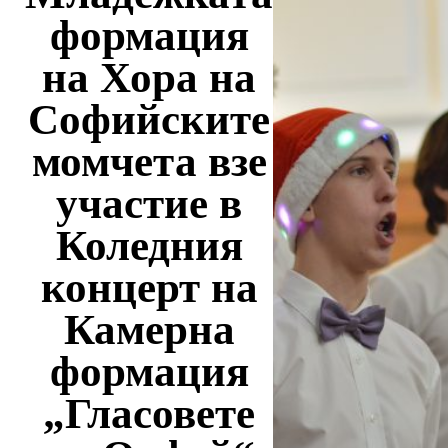
формация
на Хора на
Софийските
момчета взе
участие в
Коледния
концерт на
Камерна
формация
„Гласовете