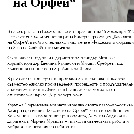
на Орфей“
В навечерието на Рождественските празници, на 15 декември 202
г. се състоя Коледният концерт на Камерна формация „Гласовете
на Орфей“, в който специално участие взе Младежката формаци
на Хора на Софийските момчета.
Съставът се представи с диригент Александър Митев, с
хормайстори д-р Евелина Кулински и Михаил Сребрев, под
клавирния съпровод на д-р Даниела Янева.
В рамките на концертната програма двата състава изпълниха
съвместно няколко произведения, посрещнати с продължителни
аплодисменти от публиката в Евангелската методистка
епископална църква „Д-р Алберт Лонг“.
Хорът на Софийските момчета изразява своята благодарност към
Камерна формация „Гласовете на Орфей“, както и към Венеция
Караманова – художествен ръководител, Деметра Анджалика –
диригент, и Марина Мравова – пиано, за съвместната работа и
добрата организация на събитието.