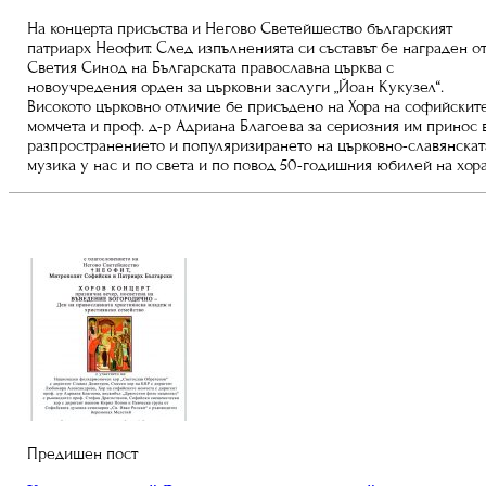
На концерта присъства и Негово Светейшество българският
патриарх Неофит. След изпълненията си съставът бе награден о
Светия Синод на Българската православна църква с
новоучредения орден за църковни заслуги „Йоан Кукузел“.
Високото църковно отличие бе присъдено на Хора на софийскит
момчета и проф. д-р Адриана Благоева за сериозния им принос 
разпространението и популяризирането на църковно-славянскат
музика у нас и по света и по повод 50-годишния юбилей на хора
Предишен пост