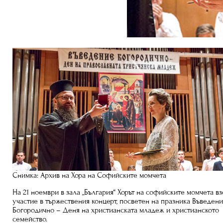
Снимка: Архив на Хора на Софийските момчета
На 21 ноември в зала „България“ Хорът на софийските момчета вз
участие в тържествения концерт, посветен на празника Въведен
Богородично – Деня на христианската младеж и христианското
семейство.