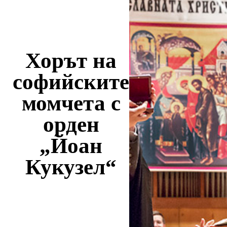
Хорът на
софийските
момчета с
орден
„Йоан
Кукузел“