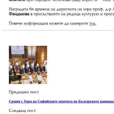
Наградата бе връчена на диригента на хора проф. д-р
Фандъкова
в присъствието на редица културни и прос
Повече информация можете да намерите
тук
.
Предишен пост
Срещи с Хора на Софийските момчета по Българското национа
Следващ пост