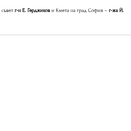
 съвет
г-н Е. Герджиков
и Кмета на град София –
г-жа Й.