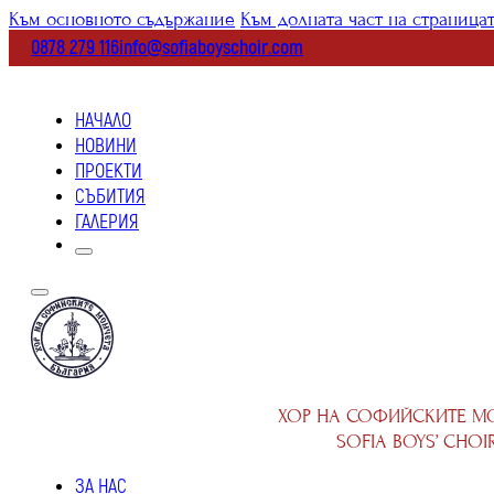
Към основното съдържание
Към долната част на страница
0878 279 116
info@sofiaboyschoir.com
НАЧАЛО
НОВИНИ
ПРОЕКТИ
СЪБИТИЯ
ГАЛЕРИЯ
ХОР НА СОФИЙСКИТЕ М
SOFIA BOYS’ CHOI
ЗА НАС