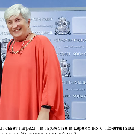
и съвет награди на тържествена церемония с „
Почетен зна
“ по повод 50-годишния му юбилей.