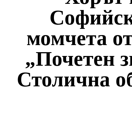
Софийск
момчета о
„Почетен з
Столична о