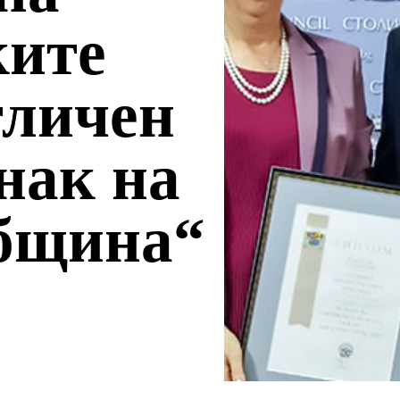
ите
тличен
нак на
бщина“