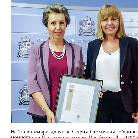
На 17 септември, денят на София, Столичният общинск
момчета
при Народно читалище „Цар Борис III – 1928